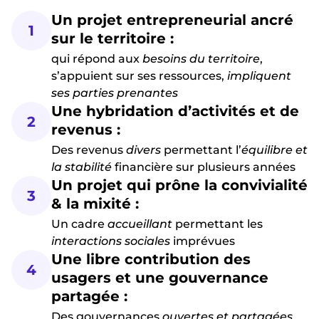
Un projet entrepreneurial ancré
1
sur le territoire :
qui répond aux
besoins du territoire
,
s’appuient sur ses ressources,
impliquent
ses parties prenantes
Une hybridation d’activités et de
2
revenus :
Des revenus
divers
permettant l’
équilibre et
la stabilité
financière sur plusieurs années
Un projet qui prône la convivialité
3
& la mixité :
Un cadre
accueillant
permettant les
interactions sociales
imprévues
Une libre contribution des
4
usagers et une gouvernance
partagée :
Des gouvernances
ouvertes et partagées