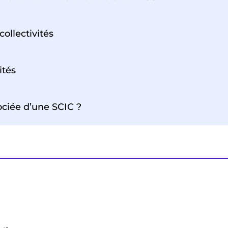
collectivités
ités
ociée d’une SCIC ?