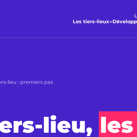
L
Les tiers-lieux
Développ
rs-lieu : premiers pas
ers-lieu,
les