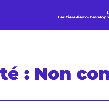
L
Les tiers-lieux
Développ
ité : Non c